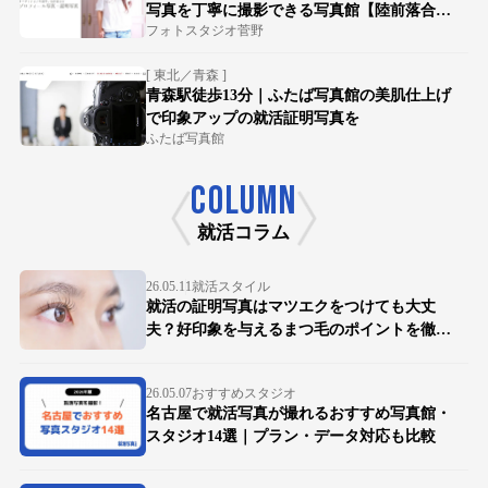
写真を丁寧に撮影できる写真館【陸前落合駅
フォトスタジオ菅野
徒歩15分】
[ 東北／青森 ]
青森駅徒歩13分｜ふたば写真館の美肌仕上げ
で印象アップの就活証明写真を
ふたば写真館
COLUMN
就活コラム
26.05.11
就活スタイル
就活の証明写真はマツエクをつけても大丈
夫？好印象を与えるまつ毛のポイントを徹底
解説
26.05.07
おすすめスタジオ
名古屋で就活写真が撮れるおすすめ写真館・
スタジオ14選｜プラン・データ対応も比較