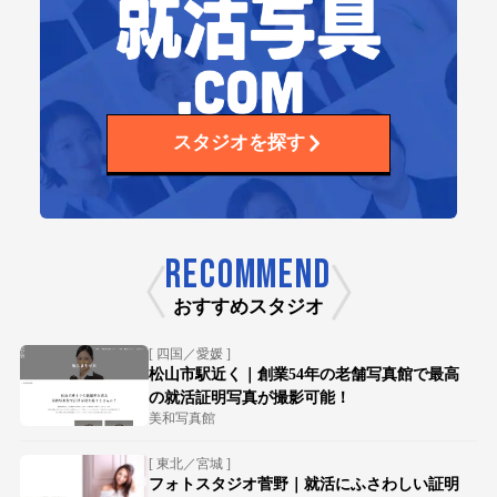
スタジオを探す
RECOMMEND
おすすめスタジオ
[ 四国／愛媛 ]
松山市駅近く｜創業54年の老舗写真館で最高
の就活証明写真が撮影可能！
美和写真館
[ 東北／宮城 ]
フォトスタジオ菅野｜就活にふさわしい証明