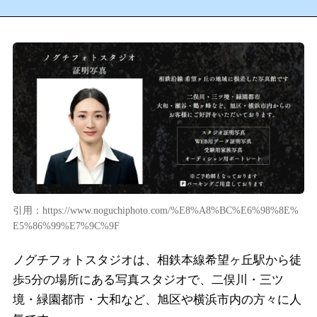
引用：https://www.noguchiphoto.com/%E8%A8%BC%E6%98%8E%
E5%86%99%E7%9C%9F
ノグチフォトスタジオは、相鉄本線希望ヶ丘駅から徒
歩5分の場所にある写真スタジオで、二俣川・三ツ
境・緑園都市・大和など、旭区や横浜市内の方々に人