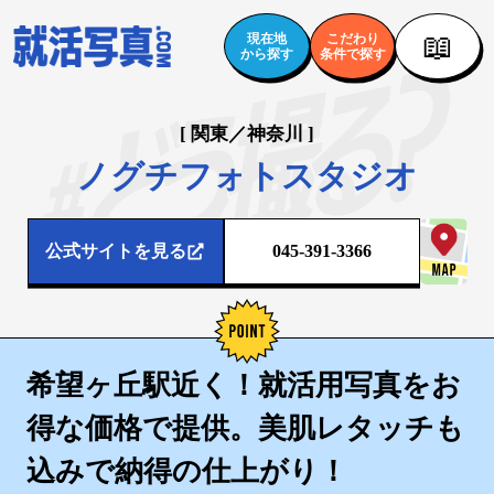
📖
現在地
こだわり
から探す
条件で探す
[ 関東／神奈川 ]
ノグチフォトスタジオ
公式サイトを見る
045-391-3366
希望ヶ丘駅近く！就活用写真をお
得な価格で提供。美肌レタッチも
込みで納得の仕上がり！