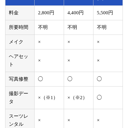
料金
2,800円
4,400円
5,500円
所要時間
不明
不明
不明
メイク
×
×
×
ヘアセッ
×
×
×
ト
写真修整
◯
◯
◯
撮影デー
×（※1）
×（※2）
◯
タ
スーツレ
×
×
×
ンタル