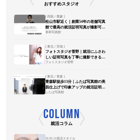
おすすめスタジオ
[ 四国／愛媛 ]
松山市駅近く｜創業54年の老舗写真
館で最高の就活証明写真が撮影可
美和写真館
能！
[ 東北／宮城 ]
フォトスタジオ菅野｜就活にふさわ
しい証明写真を丁寧に撮影できる写
フォトスタジオ菅野
真館【陸前落合駅 徒歩15分】
[ 東北／青森 ]
青森駅徒歩13分｜ふたば写真館の美
肌仕上げで印象アップの就活証明写
ふたば写真館
真を
COLUMN
就活コラム
26.05.11
就活スタイル