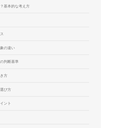
き？基本的な考え方
ース
印象の違い
しの判断基準
引き方
の選び方
ポイント
法