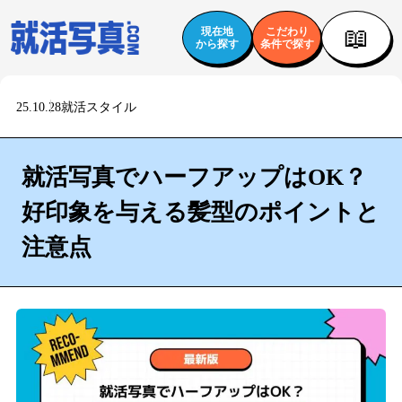
📖
現在地
こだわり
から探す
条件で探す
25.10.28
就活スタイル
就活写真でハーフアップはOK？
好印象を与える髪型のポイントと
注意点