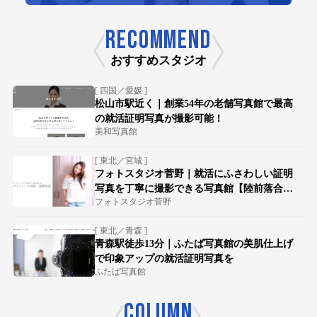
RECOMMEND
おすすめスタジオ
[ 四国／愛媛 ]
松山市駅近く｜創業54年の老舗写真館で最高
の就活証明写真が撮影可能！
美和写真館
[ 東北／宮城 ]
フォトスタジオ菅野｜就活にふさわしい証明
写真を丁寧に撮影できる写真館【陸前落合駅
フォトスタジオ菅野
徒歩15分】
[ 東北／青森 ]
青森駅徒歩13分｜ふたば写真館の美肌仕上げ
で印象アップの就活証明写真を
ふたば写真館
COLUMN