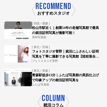
RECOMMEND
おすすめスタジオ
[ 四国／愛媛 ]
松山市駅近く｜創業54年の老舗写真館で最高
の就活証明写真が撮影可能！
美和写真館
[ 東北／宮城 ]
フォトスタジオ菅野｜就活にふさわしい証明
写真を丁寧に撮影できる写真館【陸前落合駅
フォトスタジオ菅野
徒歩15分】
[ 東北／青森 ]
青森駅徒歩13分｜ふたば写真館の美肌仕上げ
で印象アップの就活証明写真を
ふたば写真館
COLUMN
就活コラム