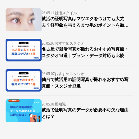
26.05.11
就活スタイル
就活の証明写真はマツエクをつけても大丈
夫？好印象を与えるまつ毛のポイントを徹底
解説
26.05.07
おすすめスタジオ
名古屋で就活写真が撮れるおすすめ写真館・
スタジオ14選｜プラン・データ対応も比較
26.05.07
おすすめスタジオ
仙台で就活用の証明写真が撮れるおすすめ写
真館・スタジオ13選
26.05.01
豆知識
就活で証明写真のデータが必要不可欠な理由
とは？