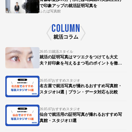
で印象アップの就活証明写真を
ふたば写真館
COLUMN
就活コラム
26.05.11
就活スタイル
就活の証明写真はマツエクをつけても大丈
夫？好印象を与えるまつ毛のポイントを徹底
解説
26.05.07
おすすめスタジオ
名古屋で就活写真が撮れるおすすめ写真館・
スタジオ14選｜プラン・データ対応も比較
26.05.07
おすすめスタジオ
仙台で就活用の証明写真が撮れるおすすめ写
真館・スタジオ13選