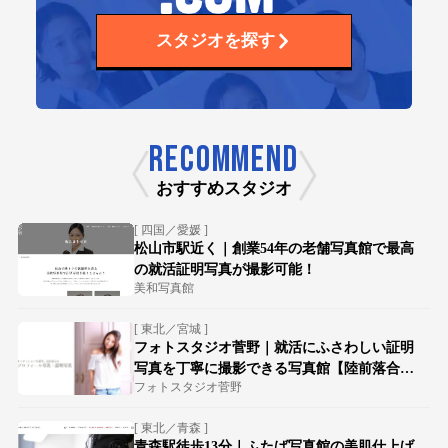
スタジオを探す
RECOMMEND
おすすめスタジオ
[ 四国／愛媛 ]
松山市駅近く｜創業54年の老舗写真館で最高
の就活証明写真が撮影可能！
美和写真館
[ 東北／宮城 ]
フォトスタジオ菅野｜就活にふさわしい証明
写真を丁寧に撮影できる写真館【陸前落合駅
フォトスタジオ菅野
徒歩15分】
[ 東北／青森 ]
青森駅徒歩13分｜ふたば写真館の美肌仕上げ