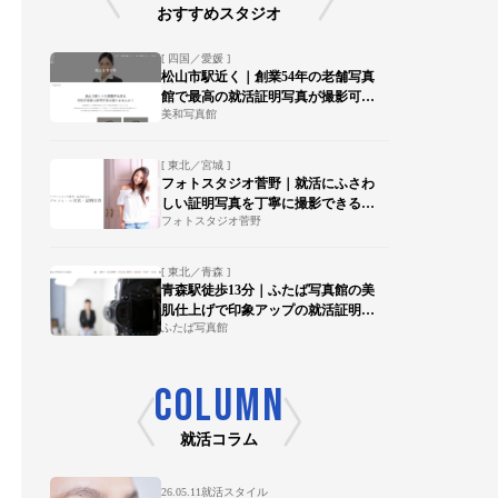
おすすめスタジオ
[ 四国／愛媛 ]
松山市駅近く｜創業54年の老舗写真
館で最高の就活証明写真が撮影可
美和写真館
能！
[ 東北／宮城 ]
フォトスタジオ菅野｜就活にふさわ
しい証明写真を丁寧に撮影できる写
フォトスタジオ菅野
真館【陸前落合駅 徒歩15分】
[ 東北／青森 ]
青森駅徒歩13分｜ふたば写真館の美
肌仕上げで印象アップの就活証明写
ふたば写真館
真を
COLUMN
就活コラム
26.05.11
就活スタイル