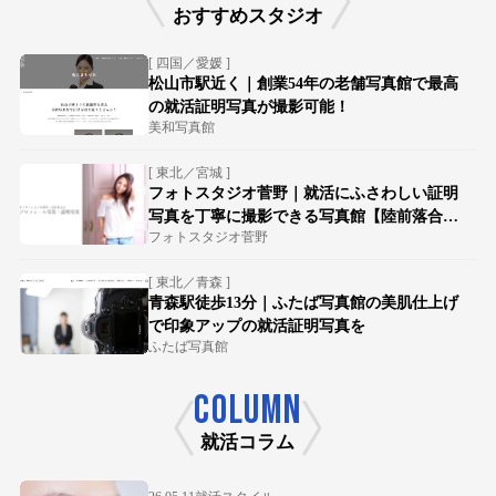
おすすめスタジオ
[ 四国／愛媛 ]
松山市駅近く｜創業54年の老舗写真館で最高
の就活証明写真が撮影可能！
美和写真館
[ 東北／宮城 ]
フォトスタジオ菅野｜就活にふさわしい証明
写真を丁寧に撮影できる写真館【陸前落合駅
フォトスタジオ菅野
徒歩15分】
[ 東北／青森 ]
青森駅徒歩13分｜ふたば写真館の美肌仕上げ
で印象アップの就活証明写真を
ふたば写真館
COLUMN
就活コラム