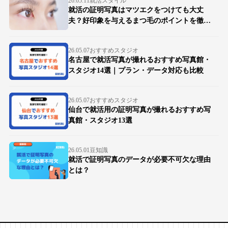
26.05.11
就活スタイル
就活の証明写真はマツエクをつけても大丈
夫？好印象を与えるまつ毛のポイントを徹底
解説
26.05.07
おすすめスタジオ
名古屋で就活写真が撮れるおすすめ写真館・
スタジオ14選｜プラン・データ対応も比較
26.05.07
おすすめスタジオ
仙台で就活用の証明写真が撮れるおすすめ写
真館・スタジオ13選
26.05.01
豆知識
就活で証明写真のデータが必要不可欠な理由
とは？