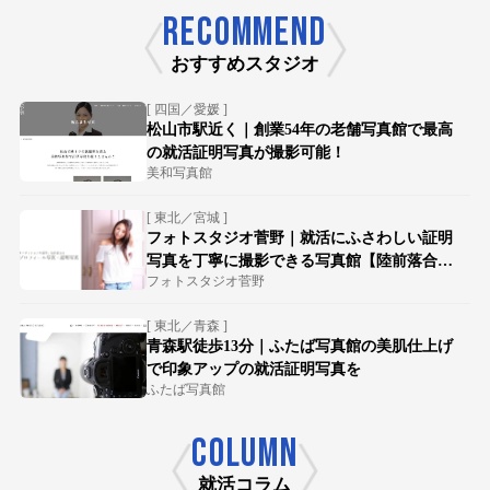
RECOMMEND
おすすめスタジオ
[ 四国／愛媛 ]
松山市駅近く｜創業54年の老舗写真館で最高
の就活証明写真が撮影可能！
美和写真館
[ 東北／宮城 ]
フォトスタジオ菅野｜就活にふさわしい証明
写真を丁寧に撮影できる写真館【陸前落合駅
フォトスタジオ菅野
徒歩15分】
[ 東北／青森 ]
青森駅徒歩13分｜ふたば写真館の美肌仕上げ
で印象アップの就活証明写真を
ふたば写真館
COLUMN
就活コラム