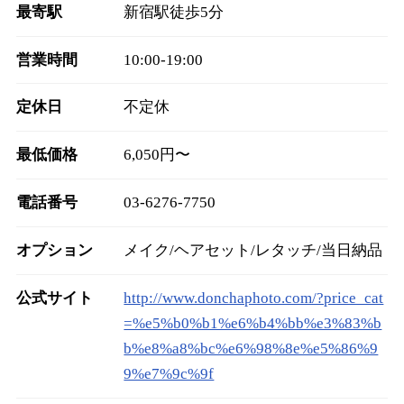
最寄駅
新宿駅徒歩5分
営業時間
10:00‐19:00
定休日
不定休
最低価格
6,050円〜
電話番号
03-6276-7750
オプション
メイク/ヘアセット/レタッチ/当日納品
公式サイト
http://www.donchaphoto.com/?price_cat
=%e5%b0%b1%e6%b4%bb%e3%83%b
b%e8%a8%bc%e6%98%8e%e5%86%9
9%e7%9c%9f