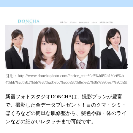
引用：http://www.donchaphoto.com/?price_cat=%e5%b0%b1%e6%b
4%bb%e3%83%bb%e8%a8%bc%e6%98%8e%e5%86%99%e7%9c%9f
新宿フォトスタジオDONCHAは、撮影プランが豊富
で、撮影した全データプレゼント！目のクマ・シミ・
ほくろなどの簡単な肌修整から、髪色や顔・体のライ
ンなどの細かいレタッチまで可能です。