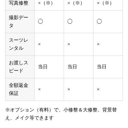
写真修整
×（※）
×（※）
×（※）
撮影デー
◯
◯
◯
タ
スーツレ
×
×
×
ンタル
お渡しス
当日
当日
当日
ピード
全額返金
×
×
×
保証
※オプション（有料）で、小修整＆大修整、背景替
え、メイク等できます