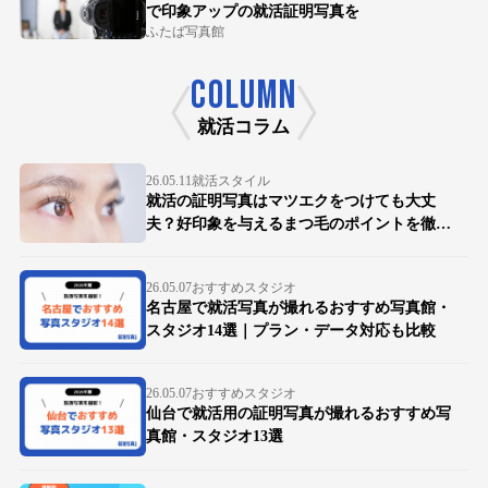
で印象アップの就活証明写真を
ふたば写真館
COLUMN
就活コラム
26.05.11
就活スタイル
就活の証明写真はマツエクをつけても大丈
夫？好印象を与えるまつ毛のポイントを徹底
解説
26.05.07
おすすめスタジオ
名古屋で就活写真が撮れるおすすめ写真館・
スタジオ14選｜プラン・データ対応も比較
26.05.07
おすすめスタジオ
仙台で就活用の証明写真が撮れるおすすめ写
真館・スタジオ13選