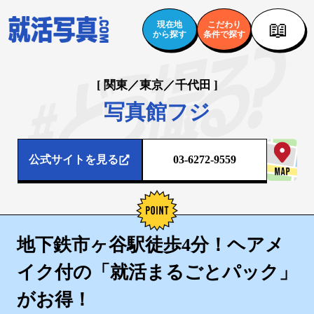
📖
現在地
こだわり
から探す
条件で探す
[ 関東／東京／千代田 ]
写真館フジ
公式サイトを見る
03-6272-9559
地下鉄市ヶ谷駅徒歩4分！ヘアメ
イク付の「就活まるごとパック」
がお得！