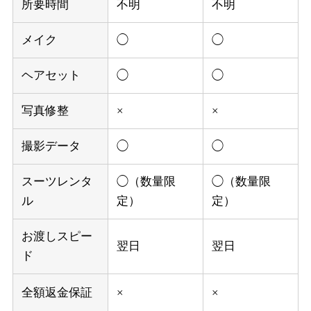
所要時間
不明
不明
メイク
◯
◯
ヘアセット
◯
◯
写真修整
×
×
撮影データ
◯
◯
スーツレンタ
◯（数量限
◯（数量限
ル
定）
定）
お渡しスピー
翌日
翌日
ド
全額返金保証
×
×