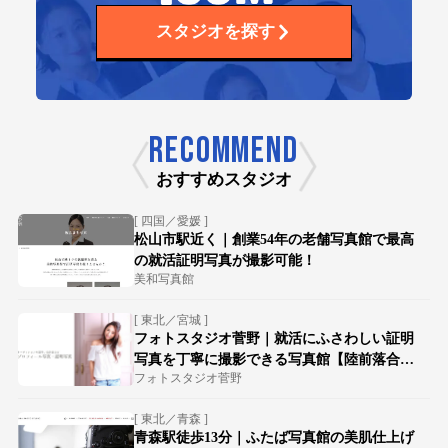
スタジオを探す
RECOMMEND
おすすめスタジオ
[ 四国／愛媛 ]
松山市駅近く｜創業54年の老舗写真館で最高
の就活証明写真が撮影可能！
美和写真館
[ 東北／宮城 ]
フォトスタジオ菅野｜就活にふさわしい証明
写真を丁寧に撮影できる写真館【陸前落合駅
フォトスタジオ菅野
徒歩15分】
[ 東北／青森 ]
青森駅徒歩13分｜ふたば写真館の美肌仕上げ