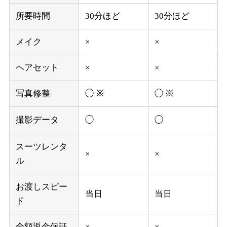
所要時間
30分ほど
30分ほど
メイク
×
×
ヘアセット
×
×
写真修整
◯ ※
◯ ※
撮影データ
◯
◯
スーツレンタ
×
×
ル
お渡しスピー
当日
当日
ド
全額返金保証
×
×