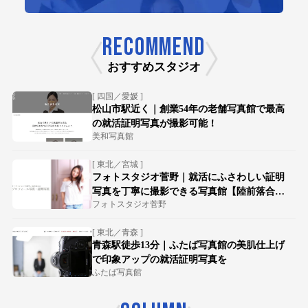
RECOMMEND
おすすめスタジオ
[ 四国／愛媛 ]
松山市駅近く｜創業54年の老舗写真館で最高
の就活証明写真が撮影可能！
美和写真館
[ 東北／宮城 ]
フォトスタジオ菅野｜就活にふさわしい証明
写真を丁寧に撮影できる写真館【陸前落合駅
フォトスタジオ菅野
徒歩15分】
[ 東北／青森 ]
青森駅徒歩13分｜ふたば写真館の美肌仕上げ
で印象アップの就活証明写真を
ふたば写真館