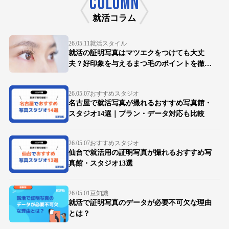
COLUMN
就活コラム
26.05.11
就活スタイル
就活の証明写真はマツエクをつけても大丈
夫？好印象を与えるまつ毛のポイントを徹底
解説
26.05.07
おすすめスタジオ
名古屋で就活写真が撮れるおすすめ写真館・
スタジオ14選｜プラン・データ対応も比較
26.05.07
おすすめスタジオ
仙台で就活用の証明写真が撮れるおすすめ写
真館・スタジオ13選
26.05.01
豆知識
就活で証明写真のデータが必要不可欠な理由
とは？