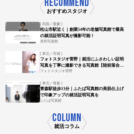
RECOMMEND
おすすめスタジオ
[ 四国／愛媛 ]
松山市駅近く｜創業54年の老舗写真館で最高
の就活証明写真が撮影可能！
美和写真館
[ 東北／宮城 ]
フォトスタジオ菅野｜就活にふさわしい証明
写真を丁寧に撮影できる写真館【陸前落合駅
フォトスタジオ菅野
徒歩15分】
[ 東北／青森 ]
青森駅徒歩13分｜ふたば写真館の美肌仕上げ
で印象アップの就活証明写真を
ふたば写真館
COLUMN
就活コラム