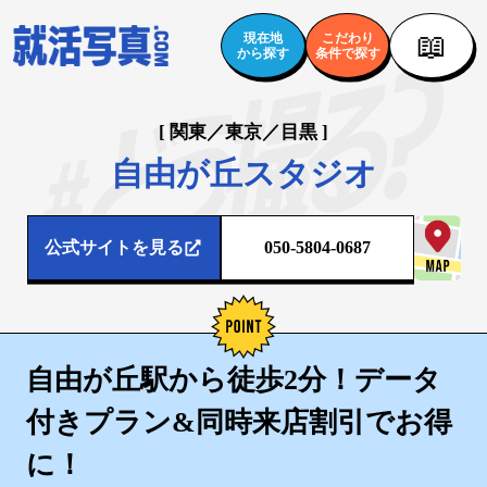
📖
現在地
こだわり
から探す
条件で探す
[ 関東／東京／目黒 ]
自由が丘スタジオ
公式サイトを見る
050-5804-0687
自由が丘駅から徒歩2分！データ
付きプラン&同時来店割引でお得
に！