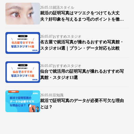
26.05.11
就活スタイル
就活の証明写真はマツエクをつけても大丈
夫？好印象を与えるまつ毛のポイントを徹底
解説
26.05.07
おすすめスタジオ
名古屋で就活写真が撮れるおすすめ写真館・
スタジオ14選｜プラン・データ対応も比較
26.05.07
おすすめスタジオ
仙台で就活用の証明写真が撮れるおすすめ写
真館・スタジオ13選
26.05.01
豆知識
就活で証明写真のデータが必要不可欠な理由
とは？