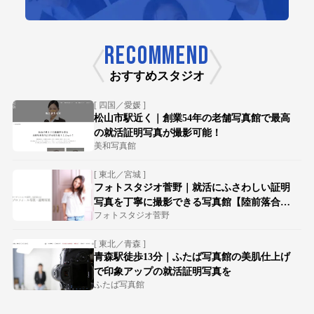
RECOMMEND
おすすめスタジオ
[ 四国／愛媛 ]
松山市駅近く｜創業54年の老舗写真館で最高
の就活証明写真が撮影可能！
美和写真館
[ 東北／宮城 ]
フォトスタジオ菅野｜就活にふさわしい証明
写真を丁寧に撮影できる写真館【陸前落合駅
フォトスタジオ菅野
徒歩15分】
[ 東北／青森 ]
青森駅徒歩13分｜ふたば写真館の美肌仕上げ
で印象アップの就活証明写真を
ふたば写真館