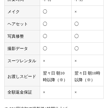
メイク
◯
×
ヘアセット
◯
◯
写真修整
◯
◯
撮影データ
◯
◯
スーツレンタル
×
×
翌々日 朝10
翌々日 朝10時
お渡しスピード
時以降（※）
以降（※）
全額返金保証
×
×