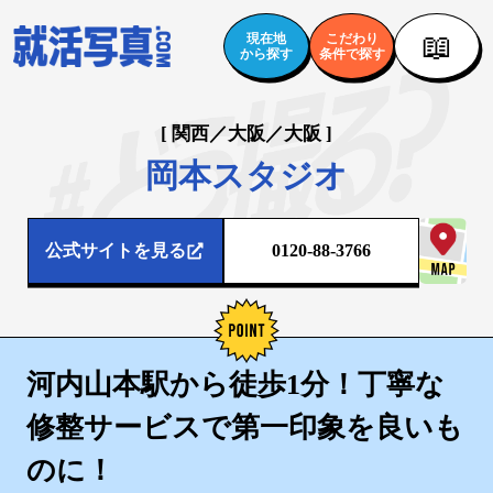
📖
現在地
こだわり
から探す
条件で探す
[ 関西／大阪／大阪 ]
岡本スタジオ
公式サイトを見る
0120-88-3766
河内山本駅から徒歩1分！丁寧な
修整サービスで第一印象を良いも
のに！