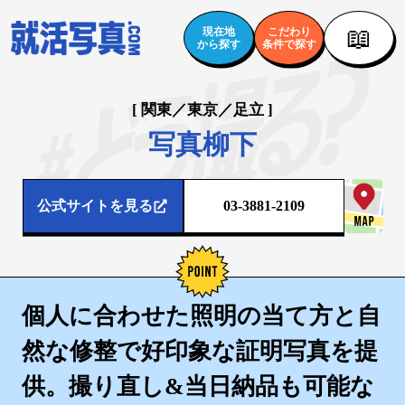
📖
現在地
こだわり
から探す
条件で探す
[ 関東／東京／足立 ]
写真柳下
公式サイトを見る
03-3881-2109
個人に合わせた照明の当て方と自
然な修整で好印象な証明写真を提
供。撮り直し&当日納品も可能な