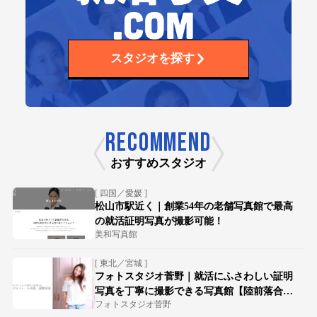
スタジオを探す
RECOMMEND
おすすめスタジオ
[ 四国／愛媛 ]
松山市駅近く｜創業54年の老舗写真館で最高
の就活証明写真が撮影可能！
美和写真館
[ 東北／宮城 ]
フォトスタジオ菅野｜就活にふさわしい証明
写真を丁寧に撮影できる写真館【陸前落合駅
フォトスタジオ菅野
徒歩15分】