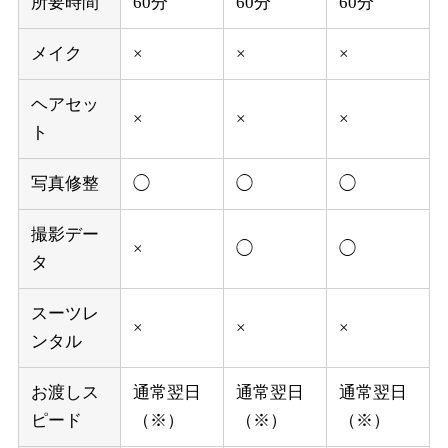
所要時間
60分
60分
60分
メイク
×
×
×
ヘアセッ
×
×
×
ト
写真修整
◯
◯
◯
撮影デー
×
◯
◯
タ
スーツレ
×
×
×
ンタル
お渡しス
通常翌日
通常翌日
通常翌日
ピード
（※）
（※）
（※）