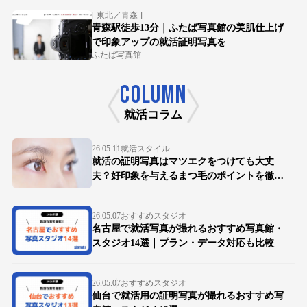
[ 東北／青森 ]
青森駅徒歩13分｜ふたば写真館の美肌仕上げ
で印象アップの就活証明写真を
ふたば写真館
COLUMN
就活コラム
26.05.11
就活スタイル
就活の証明写真はマツエクをつけても大丈
夫？好印象を与えるまつ毛のポイントを徹底
解説
26.05.07
おすすめスタジオ
名古屋で就活写真が撮れるおすすめ写真館・
スタジオ14選｜プラン・データ対応も比較
26.05.07
おすすめスタジオ
仙台で就活用の証明写真が撮れるおすすめ写