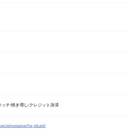
タッチ/焼き増し/クレジット決済
com/information/for-idcard/