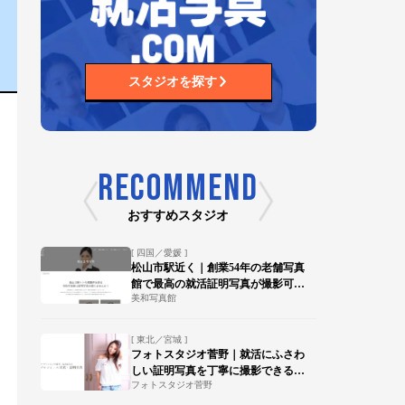
スタジオを探す
RECOMMEND
おすすめスタジオ
[ 四国／愛媛 ]
松山市駅近く｜創業54年の老舗写真
館で最高の就活証明写真が撮影可
美和写真館
能！
[ 東北／宮城 ]
フォトスタジオ菅野｜就活にふさわ
しい証明写真を丁寧に撮影できる写
フォトスタジオ菅野
真館【陸前落合駅 徒歩15分】