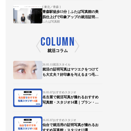
[ 東北／青森 ]
青森駅徒歩13分｜ふたば写真館の美
肌仕上げで印象アップの就活証明写
ふたば写真館
真を
COLUMN
就活コラム
26.05.11
就活スタイル
就活の証明写真はマツエクをつけて
も大丈夫？好印象を与えるまつ毛の
ポイントを徹底解説
26.05.07
おすすめスタジオ
名古屋で就活写真が撮れるおすすめ
写真館・スタジオ14選｜プラン・デ
ータ対応も比較
26.05.07
おすすめスタジオ
仙台で就活用の証明写真が撮れるお
すすめ写真館・スタジオ13選