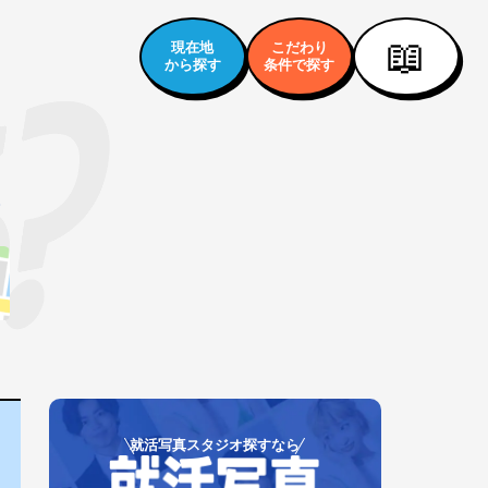
📖
現在地
こだわり
から探す
条件で探す
1
就活写真スタジオ探すなら