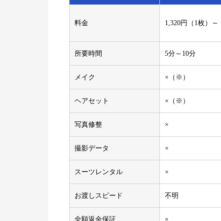
料金
1,320円（1枚）～
所要時間
5分～10分
メイク
×（※）
ヘアセット
×（※）
写真修整
×
撮影データ
×
スーツレンタル
×
お渡しスピード
不明
全額返金保証
×