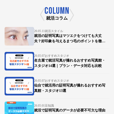
COLUMN
就活コラム
26.05.11
就活スタイル
就活の証明写真はマツエクをつけても大丈
夫？好印象を与えるまつ毛のポイントを徹底
解説
26.05.07
おすすめスタジオ
名古屋で就活写真が撮れるおすすめ写真館・
スタジオ14選｜プラン・データ対応も比較
26.05.07
おすすめスタジオ
仙台で就活用の証明写真が撮れるおすすめ写
真館・スタジオ13選
26.05.01
豆知識
就活で証明写真のデータが必要不可欠な理由