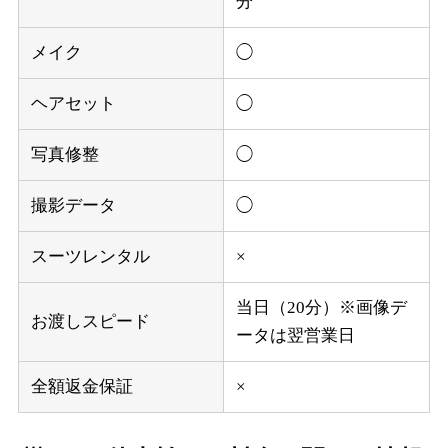
分
メイク
◯
ヘアセット
◯
写真修整
◯
撮影データ
◯
スーツレンタル
×
当日（20分）※画像デ
お渡しスピード
ータは翌営業日
全額返金保証
×