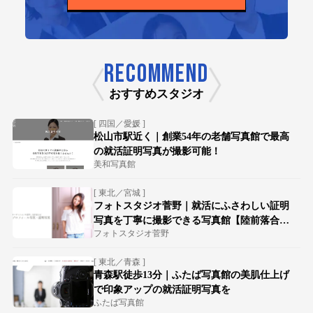
RECOMMEND
おすすめスタジオ
[ 四国／愛媛 ]
松山市駅近く｜創業54年の老舗写真館で最高
の就活証明写真が撮影可能！
美和写真館
[ 東北／宮城 ]
フォトスタジオ菅野｜就活にふさわしい証明
写真を丁寧に撮影できる写真館【陸前落合駅
フォトスタジオ菅野
徒歩15分】
[ 東北／青森 ]
青森駅徒歩13分｜ふたば写真館の美肌仕上げ
で印象アップの就活証明写真を
ふたば写真館