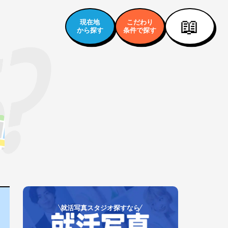
📖
現在地
こだわり
から探す
条件で探す
就活写真スタジオ探すなら