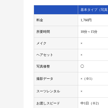
基本タイプ（写真
料金
1,760円
所要時間
10分～15分
メイク
×
ヘアセット
×
写真修整
◯
撮影データ
×（※1）
スーツレンタル
×
お渡しスピード
中1日（※2）