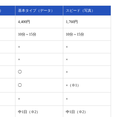
）
基本タイプ（データ）
スピード（写真）
4,400円
1,760円
10分～15分
10分～15分
×
×
×
×
◯
×
◯
×（※1）
×
×
中1日（※2）
中1日（※2）