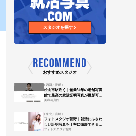
スタジオを探す
RECOMMEND
おすすめスタジオ
[ 四国／愛媛 ]
松山市駅近く｜創業54年の老舗写真
館で最高の就活証明写真が撮影可
美和写真館
能！
[ 東北／宮城 ]
フォトスタジオ菅野｜就活にふさわ
しい証明写真を丁寧に撮影できる写
フォトスタジオ菅野
真館【陸前落合駅 徒歩15分】