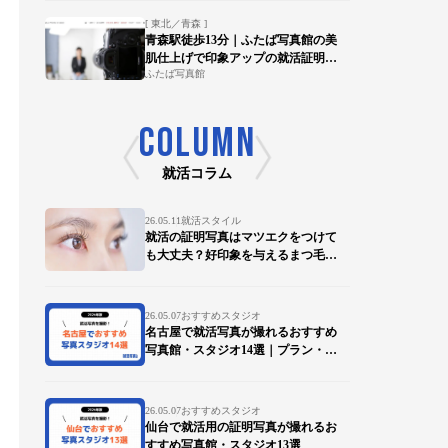
[ 東北／青森 ]
青森駅徒歩13分｜ふたば写真館の美
肌仕上げで印象アップの就活証明写
ふたば写真館
真を
COLUMN
就活コラム
26.05.11
就活スタイル
就活の証明写真はマツエクをつけて
も大丈夫？好印象を与えるまつ毛の
ポイントを徹底解説
26.05.07
おすすめスタジオ
名古屋で就活写真が撮れるおすすめ
写真館・スタジオ14選｜プラン・デ
ータ対応も比較
26.05.07
おすすめスタジオ
仙台で就活用の証明写真が撮れるお
すすめ写真館・スタジオ13選