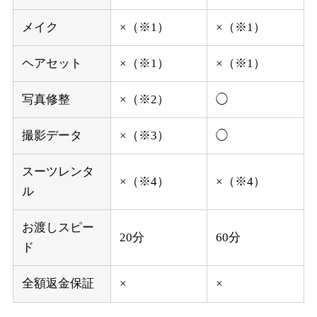
メイク
×（※1）
×（※1）
ヘアセット
×（※1）
×（※1）
写真修整
×（※2）
◯
撮影データ
×（※3）
◯
スーツレンタ
×（※4）
×（※4）
ル
お渡しスピー
20分
60分
ド
全額返金保証
×
×