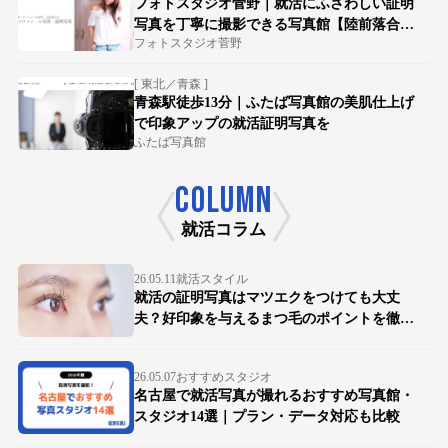
フォトスタジオ菅野｜就活にふさわしい証明
写真を丁寧に撮影できる写真館【陸前落合駅
フォトスタジオ菅野
徒歩15分】
[ 東北／青森 ]
青森駅徒歩13分｜ふたば写真館の美肌仕上げ
で印象アップの就活証明写真を
ふたば写真館
COLUMN
就活コラム
26.05.11
就活スタイル
就活の証明写真はマツエクをつけても大丈
夫？好印象を与えるまつ毛のポイントを徹底
解説
26.05.07
おすすめスタジオ
名古屋で就活写真が撮れるおすすめ写真館・
スタジオ14選｜プラン・データ対応も比較