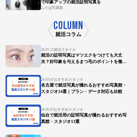
で印象アップの就活証明写真を
ふたば写真館
COLUMN
就活コラム
26.05.11
就活スタイル
就活の証明写真はマツエクをつけても大丈
夫？好印象を与えるまつ毛のポイントを徹底
解説
26.05.07
おすすめスタジオ
名古屋で就活写真が撮れるおすすめ写真館・
スタジオ14選｜プラン・データ対応も比較
26.05.07
おすすめスタジオ
仙台で就活用の証明写真が撮れるおすすめ写
真館・スタジオ13選