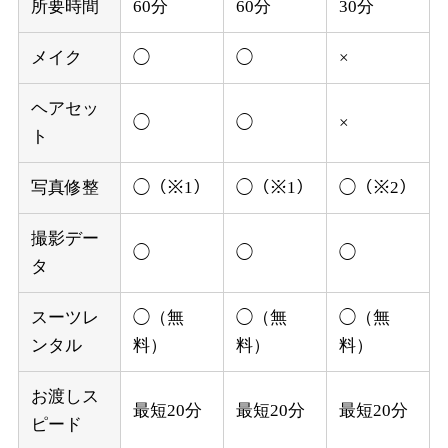
所要時間
60分
60分
30分
メイク
◯
◯
×
ヘアセッ
◯
◯
×
ト
写真修整
◯（※1）
◯（※1）
◯（※2）
撮影デー
◯
◯
◯
タ
スーツレ
◯（無
◯
（無
◯
（無
ンタル
料）
料）
料）
お渡しス
最短20分
最短20分
最短20分
ピード