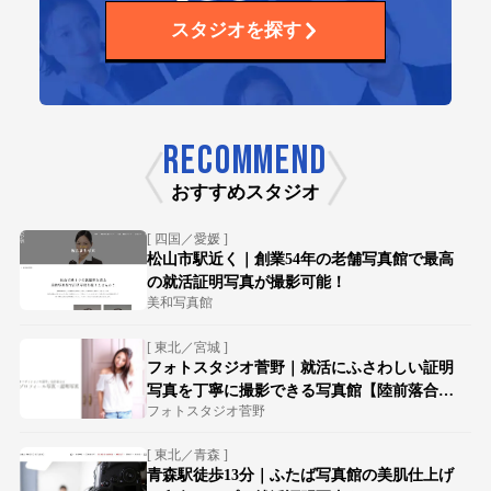
スタジオを探す
RECOMMEND
おすすめスタジオ
[ 四国／愛媛 ]
松山市駅近く｜創業54年の老舗写真館で最高
の就活証明写真が撮影可能！
美和写真館
[ 東北／宮城 ]
フォトスタジオ菅野｜就活にふさわしい証明
写真を丁寧に撮影できる写真館【陸前落合駅
フォトスタジオ菅野
徒歩15分】
[ 東北／青森 ]
青森駅徒歩13分｜ふたば写真館の美肌仕上げ