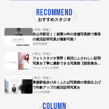
RECOMMEND
おすすめスタジオ
[ 四国／愛媛 ]
松山市駅近く｜創業54年の老舗写真館で最高
の就活証明写真が撮影可能！
美和写真館
[ 東北／宮城 ]
フォトスタジオ菅野｜就活にふさわしい証明
写真を丁寧に撮影できる写真館【陸前落合駅
フォトスタジオ菅野
徒歩15分】
[ 東北／青森 ]
青森駅徒歩13分｜ふたば写真館の美肌仕上げ
で印象アップの就活証明写真を
ふたば写真館
COLUMN