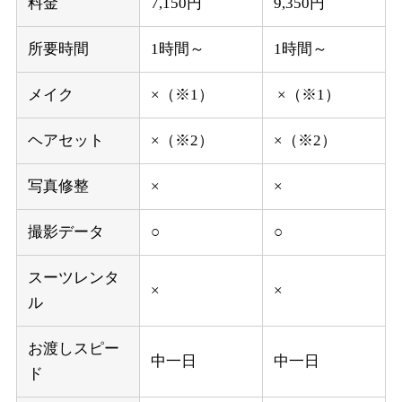
料金
7,150円
9,350円
所要時間
1時間～
1時間～
メイク
×（※1）
×（※1）
ヘアセット
×（※2）
×（※2）
写真修整
×
×
撮影データ
○
○
スーツレンタ
×
×
ル
お渡しスピー
中一日
中一日
ド