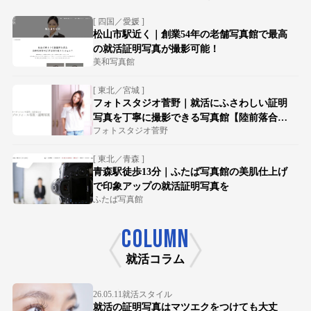
[ 四国／愛媛 ]
松山市駅近く｜創業54年の老舗写真館で最高
の就活証明写真が撮影可能！
美和写真館
[ 東北／宮城 ]
フォトスタジオ菅野｜就活にふさわしい証明
写真を丁寧に撮影できる写真館【陸前落合駅
フォトスタジオ菅野
徒歩15分】
[ 東北／青森 ]
青森駅徒歩13分｜ふたば写真館の美肌仕上げ
で印象アップの就活証明写真を
ふたば写真館
COLUMN
就活コラム
26.05.11
就活スタイル
就活の証明写真はマツエクをつけても大丈