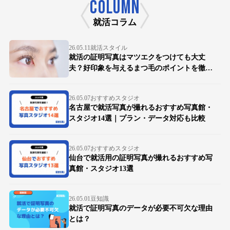
COLUMN
就活コラム
26.05.11
就活スタイル
就活の証明写真はマツエクをつけても大丈
夫？好印象を与えるまつ毛のポイントを徹底
解説
26.05.07
おすすめスタジオ
名古屋で就活写真が撮れるおすすめ写真館・
スタジオ14選｜プラン・データ対応も比較
26.05.07
おすすめスタジオ
仙台で就活用の証明写真が撮れるおすすめ写
真館・スタジオ13選
26.05.01
豆知識
就活で証明写真のデータが必要不可欠な理由
とは？