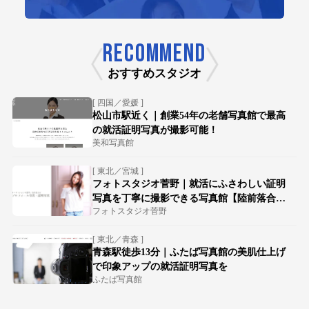
RECOMMEND
おすすめスタジオ
[ 四国／愛媛 ]
松山市駅近く｜創業54年の老舗写真館で最高
の就活証明写真が撮影可能！
美和写真館
[ 東北／宮城 ]
フォトスタジオ菅野｜就活にふさわしい証明
写真を丁寧に撮影できる写真館【陸前落合駅
フォトスタジオ菅野
徒歩15分】
[ 東北／青森 ]
青森駅徒歩13分｜ふたば写真館の美肌仕上げ
で印象アップの就活証明写真を
ふたば写真館