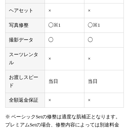
ヘアセット
×
×
写真修整
◯※1
◯※1
撮影データ
◯
◯
スーツレンタ
×
×
ル
お渡しスピー
当日
当日
ド
全額返金保証
×
×
※ ベーシックSetの修整は適度な肌補正となります。
プレミアムSetの場合、修整内容によっては別途料金