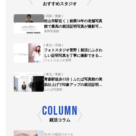
おすすめスタジオ
[ 四国／愛媛 ]
松山市駅近く｜創業54年の老舗写真
館で最高の就活証明写真が撮影可
美和写真館
能！
[ 東北／宮城 ]
フォトスタジオ菅野｜就活にふさわ
しい証明写真を丁寧に撮影できる写
フォトスタジオ菅野
真館【陸前落合駅 徒歩15分】
[ 東北／青森 ]
青森駅徒歩13分｜ふたば写真館の美
肌仕上げで印象アップの就活証明写
ふたば写真館
真を
COLUMN
就活コラム
26.05.11
就活スタイル