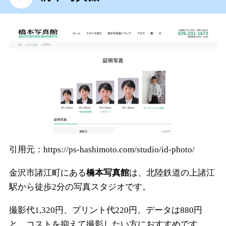
フェクトセット」にはヘ
アメイクも含まれ、印象
に合ったスタイルで撮影
が可能。インスタント証
明は、撮影後20分で当日
受け取りも…
引用元：https://ps-hashimoto.com/studio/id-photo/
金沢市諸江町にある
橋本写真館
は、北陸鉄道の上諸江
駅から徒歩2分の写真スタジオです。
撮影代1,320円、プリント代220円、データは880円
と、コストを抑えて撮影したい方におすすめです。