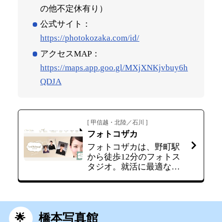
の他不定休有り）
公式サイト：
https://photokozaka.com/id/
アクセスMAP：
https://maps.app.goo.gl/MXjXNKjvbuy6h
QDJA
[ 甲信越・北陸／石川 ]
フォトコザカ
フォトコザカは、野町駅
から徒歩12分のフォトス
タジオ。就活に最適な証
明写真とデータがセット
になったメニューでは、
ニキビや肌荒れを自然に
修整するデジタルレタッ
チ付き。予約制の「パー
橋本写真館