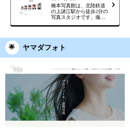
橋本写真館は、北陸鉄道
の上諸江駅から徒歩2分の
写真スタジオです。撮影
代が1,320円のプリント代
が220円。データ880円と
コストを抑えて撮影した
い方や、撮影後すぐに写
真を受け取ることができ
ヤマダフォト
るので、急ぎで必要にな
った方にもおすすめで
す。ヘアメイクはないの
で事前に身だしなみを整
える必要があります。
料…