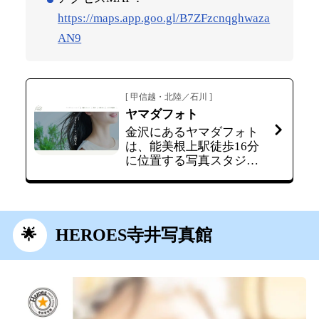
https://maps.app.goo.gl/B7ZFzcnqghwaza
AN9
[ 甲信越・北陸／石川 ]
ヤマダフォト
金沢にあるヤマダフォト
は、能美根上駅徒歩16分
に位置する写真スタジオ
です。2,000円で2枚のス
ピードコースから、就活
に特化したベーシックセ
ット（10枚）や修整つき
プレミアムセット（20
HEROES寺井写真館
枚）から選択出来、レタ
ッチ込で当日仕上がりな
ので忙しい就活生の方に
も安心です。 料金プラン
ベーシック（写真1…