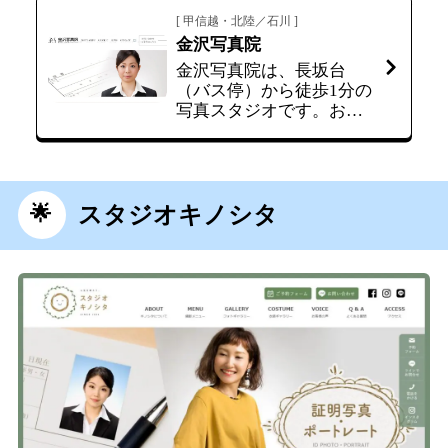
[ 甲信越・北陸／石川 ]
金沢写真院
金沢写真院は、長坂台
（バス停）から徒歩1分の
写真スタジオです。おす
すめのプランは「ヘアメ
イク付き証明写真」の学
生割引です。レタッチ・
ヘアメイクつき写真10枚
で4,950円とコスパの良い
スタジオキノシタ
プラン。コストを抑えな
がらもヘアメイクもした
い方にはおすすめです。
料金プラン 修整付き写
真（写真2枚～） ヘア…