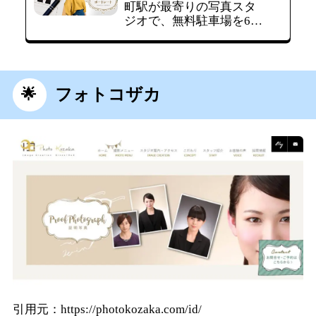
町駅が最寄りの写真スタ
ジオで、無料駐車場を6台
完備。就活証明写真に
は、15分で仕上がるスピ
ードプランから、表情や
ライティングをしっかり
と吟味し、美肌修整を加
フォトコザカ
えたプランまで用意。さ
らに、オプションでヘア
メイクの対応も可能で
す。急ぎの方やクオリテ
ィを重視したい方にもお
すすめのサービ…
引用元：https://photokozaka.com/id/