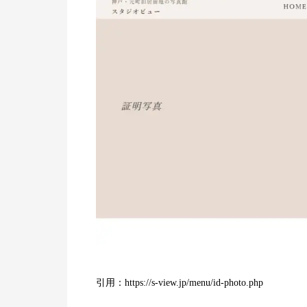
引用：https://s-view.jp/menu/id-photo.php