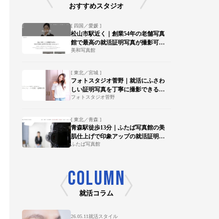
おすすめスタジオ
[ 四国／愛媛 ]
松山市駅近く｜創業54年の老舗写真
館で最高の就活証明写真が撮影可
美和写真館
能！
[ 東北／宮城 ]
フォトスタジオ菅野｜就活にふさわ
しい証明写真を丁寧に撮影できる写
フォトスタジオ菅野
真館【陸前落合駅 徒歩15分】
[ 東北／青森 ]
青森駅徒歩13分｜ふたば写真館の美
肌仕上げで印象アップの就活証明写
ふたば写真館
真を
COLUMN
就活コラム
26.05.11
就活スタイル