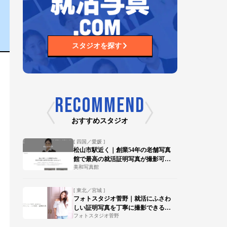
スタジオを探す
RECOMMEND
おすすめスタジオ
[ 四国／愛媛 ]
松山市駅近く｜創業54年の老舗写真
館で最高の就活証明写真が撮影可
美和写真館
能！
[ 東北／宮城 ]
フォトスタジオ菅野｜就活にふさわ
しい証明写真を丁寧に撮影できる写
フォトスタジオ菅野
真館【陸前落合駅 徒歩15分】