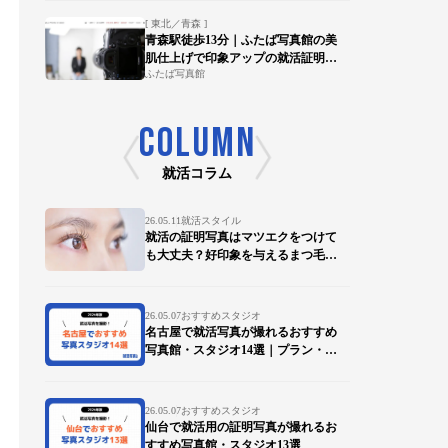
[ 東北／青森 ]
青森駅徒歩13分｜ふたば写真館の美
肌仕上げで印象アップの就活証明写
ふたば写真館
真を
COLUMN
就活コラム
26.05.11
就活スタイル
就活の証明写真はマツエクをつけて
も大丈夫？好印象を与えるまつ毛の
ポイントを徹底解説
26.05.07
おすすめスタジオ
名古屋で就活写真が撮れるおすすめ
写真館・スタジオ14選｜プラン・デ
ータ対応も比較
26.05.07
おすすめスタジオ
仙台で就活用の証明写真が撮れるお
すすめ写真館・スタジオ13選