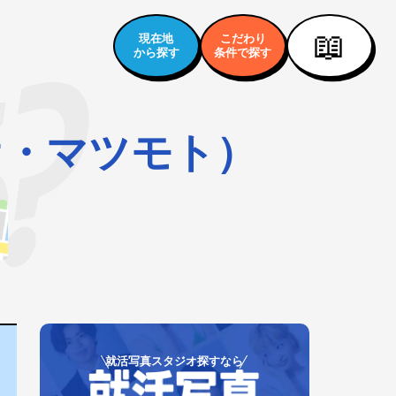
📖
現在地
こだわり
から探す
条件で探す
ジオ・マツモト）
就活写真スタジオ探すなら