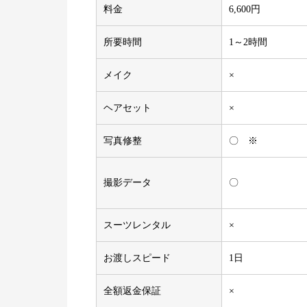
料金
6,600円
所要時間
1～2時間
メイク
×
ヘアセット
×
写真修整
〇 ※
撮影データ
〇
スーツレンタル
×
お渡しスピード
1日
全額返金保証
×