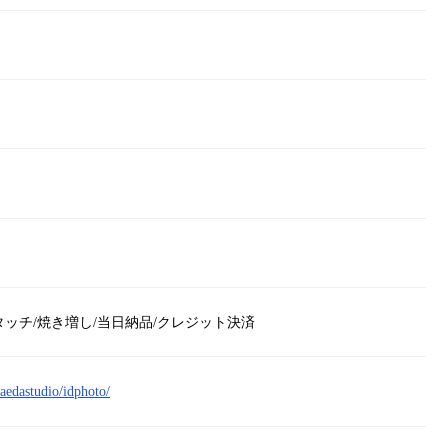
タッチ/焼き増し/当日納品/クレジット決済
saedastudio/idphoto/