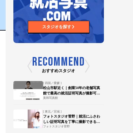
スタジオを探す
RECOMMEND
おすすめスタジオ
[ 四国／愛媛 ]
松山市駅近く｜創業54年の老舗写真
館で最高の就活証明写真が撮影可
美和写真館
能！
[ 東北／宮城 ]
フォトスタジオ菅野｜就活にふさわ
しい証明写真を丁寧に撮影できる写
フォトスタジオ菅野
真館【陸前落合駅 徒歩15分】