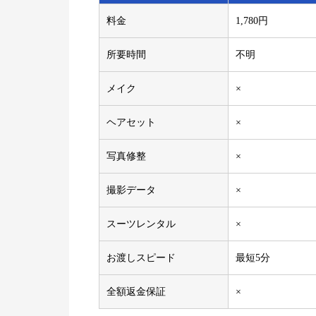
料金
1,780円
所要時間
不明
メイク
×
ヘアセット
×
写真修整
×
撮影データ
×
スーツレンタル
×
お渡しスピード
最短5分
全額返金保証
×