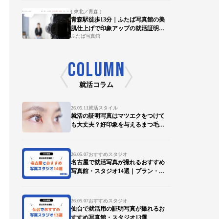
[ 東北／青森 ]
青森駅徒歩13分｜ふたば写真館の美
肌仕上げで印象アップの就活証明写
ふたば写真館
真を
COLUMN
就活コラム
26.05.11
就活スタイル
就活の証明写真はマツエクをつけて
も大丈夫？好印象を与えるまつ毛の
ポイントを徹底解説
26.05.07
おすすめスタジオ
名古屋で就活写真が撮れるおすすめ
写真館・スタジオ14選｜プラン・デ
ータ対応も比較
26.05.07
おすすめスタジオ
仙台で就活用の証明写真が撮れるお
すすめ写真館・スタジオ13選