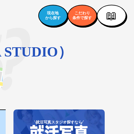
📖
現在地
こだわり
から探す
条件で探す
STUDIO）
就活写真スタジオ探すなら