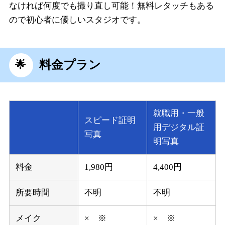
なければ何度でも撮り直し可能！無料レタッチもある
ので初心者に優しいスタジオです。
料金プラン
就職用・一般
スピード証明
用デジタル証
写真
明写真
料金
1,980円
4,400円
所要時間
不明
不明
メイク
× ※
× ※