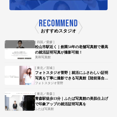
RECOMMEND
おすすめスタジオ
[ 四国／愛媛 ]
松山市駅近く｜創業54年の老舗写真館で最高
の就活証明写真が撮影可能！
美和写真館
[ 東北／宮城 ]
フォトスタジオ菅野｜就活にふさわしい証明
写真を丁寧に撮影できる写真館【陸前落合駅
フォトスタジオ菅野
徒歩15分】
[ 東北／青森 ]
青森駅徒歩13分｜ふたば写真館の美肌仕上げ
で印象アップの就活証明写真を
ふたば写真館