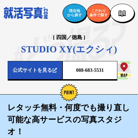
📖
現在地
こだわり
から探す
条件で探す
[ 四国／徳島 ]
STUDIO XY(エクシィ)
公式サイトを見る
088-683-5531
レタッチ無料・何度でも撮り直し
可能な高サービスの写真スタジ
オ！