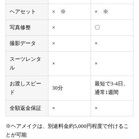
ヘアセット
× ※
× ※
写真修整
×
〇
撮影データ
×
×
スーツレンタ
×
×
ル
お渡しスピー
最短で3-4日、
30分
ド
通常1週間
全額返金保証
×
×
※ヘアメイクは、別途料金約5,000円程度で付けるこ
とが可能