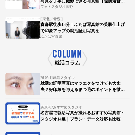
写真を丁寧に撮影できる写真館【陸前落合駅
フォトスタジオ菅野
徒歩15分】
[ 東北／青森 ]
青森駅徒歩13分｜ふたば写真館の美肌仕上げ
で印象アップの就活証明写真を
ふたば写真館
COLUMN
就活コラム
26.05.11
就活スタイル
就活の証明写真はマツエクをつけても大丈
夫？好印象を与えるまつ毛のポイントを徹底
解説
26.05.07
おすすめスタジオ
名古屋で就活写真が撮れるおすすめ写真館・
スタジオ14選｜プラン・データ対応も比較