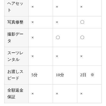
ヘアセッ
×
×
×
ト
写真修整
×
×
〇
撮影デー
×
〇
〇
タ
スーツレ
×
×
×
ンタル
お渡しス
5分
10分
2日 ※
ピード
全額返金
×
×
×
保証