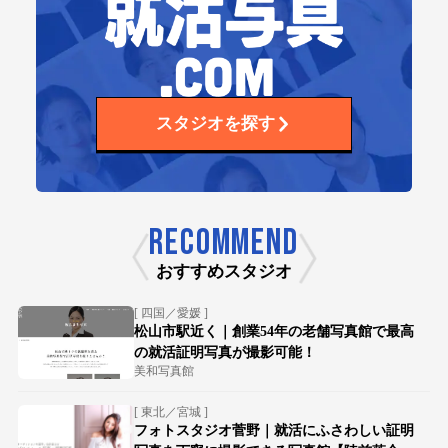
スタジオを探す
RECOMMEND
おすすめスタジオ
[ 四国／愛媛 ]
松山市駅近く｜創業54年の老舗写真館で最高
の就活証明写真が撮影可能！
美和写真館
[ 東北／宮城 ]
フォトスタジオ菅野｜就活にふさわしい証明